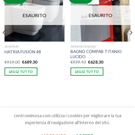
alla lista
alla lista
dei
dei
desideri
desideri
ESAURITO
ESAURITO
SANITARI
ARREDO BAGNO
BAGNO COMPAB TITANIO
HATRIA FUSION 48
LUCIDO
€
919.00
€
689.30
€
939.40
€
628.30
LEGGI TUTTO
LEGGI TUTTO
centromimosa.com utilizza i cookies per migliorare la tua
esperienza di navigazione all'interno del sito.
Copyright 2026 ©
Centro Edilizia Mimosa srl , S.S. Cassia Nord