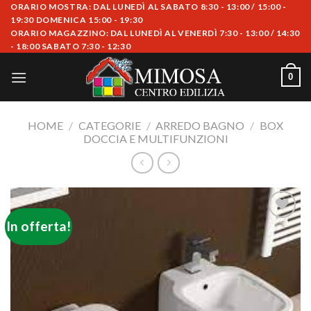
Skip
ORARIO MOSTRA: DAL LUNEDÌ AL SABATO 8:30 - 13:00 / 15:00 -
19:30 DOMENICA 15:00 - 19:30
to
ORARIO MAGAZZINO: DAL LUNEDÌ AL VENERDÌ 7:30 - 13:00 / 14:30
content
- 18:00 SABATO 7:30 - 12:30
0
HOME
/
CATEGORIE
/
ARREDO BAGNO
/
BOX
DOCCIA E MULTIFUNZIONI
In offerta!
Aggiungi
alla lista
dei
desideri