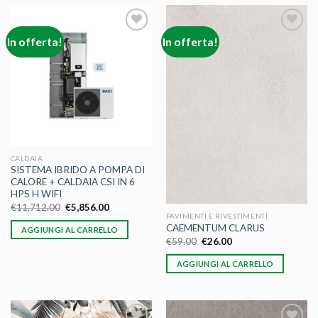
In offerta!
In offerta!
Aggiungi
Aggiungi
alla lista
alla lista
dei
dei
desideri
desideri
CALDAIA
SISTEMA IBRIDO A POMPA DI
CALORE + CALDAIA CSI IN 6
HPS H WIFI
€
11,712.00
€
5,856.00
PAVIMENTI E RIVESTIMENTI
CAEMENTUM CLARUS
AGGIUNGI AL CARRELLO
€
59.00
€
26.00
AGGIUNGI AL CARRELLO