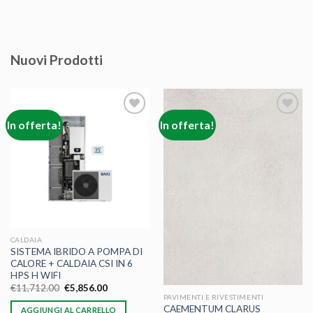
Nuovi Prodotti
In offerta!
In offerta!
Aggiungi
Aggiungi
alla lista
alla lista
dei
dei
desideri
desideri
CALDAIA
SISTEMA IBRIDO A POMPA DI
CALORE + CALDAIA CSI IN 6
HPS H WIFI
€
11,712.00
€
5,856.00
PAVIMENTI E RIVESTIMENTI
CAEMENTUM CLARUS
AGGIUNGI AL CARRELLO