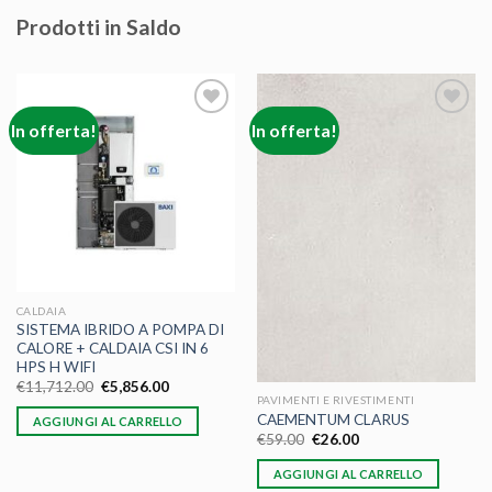
Prodotti in Saldo
In offerta!
In offerta!
Aggiungi
Aggiungi
alla lista
alla lista
dei
dei
desideri
desideri
CALDAIA
SISTEMA IBRIDO A POMPA DI
CALORE + CALDAIA CSI IN 6
HPS H WIFI
€
11,712.00
€
5,856.00
PAVIMENTI E RIVESTIMENTI
CAEMENTUM CLARUS
AGGIUNGI AL CARRELLO
€
59.00
€
26.00
AGGIUNGI AL CARRELLO