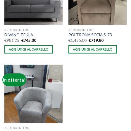
ARREDO INTERNI
ARREDO INTERNI
DIVANO TEKLA
POLTRONA SOFIA S-73
€
981.25
€
745.00
€
1,425.00
€
719.80
AGGIUNGI AL CARRELLO
AGGIUNGI AL CARRELLO
In offerta!
Aggiungi
alla lista
dei
desideri
ARREDO INTERNI