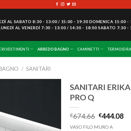
 AL SABATO 8:30 - 13:00 / 15:00 - 19:30 DOMENICA 15:00 - 
DÌ AL VENERDÌ 7:30 - 13:00 / 14:30 - 18:00 SABATO 7:30 - 
E RIVESTIMENTI
ARREDO BAGNO
CAMINETTI
TERMOIDRA
 BAGNO
/
SANITARI
SANITARI ERIKA
PRO Q
Aggiungi
alla lista
dei
674.66
444.08
€
€
desideri
VASO FILO MURO A