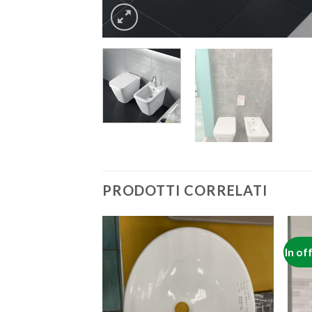
PRODOTTI CORRELATI
In of
Aggiungi
Aggiungi
alla lista
alla lista
dei
dei
desideri
desideri