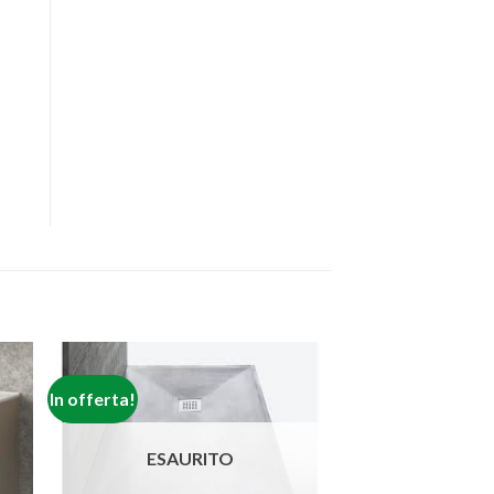
In offerta!
ngi
Aggiungi
ista
alla lista
i
dei
eri
desideri
ESAURITO