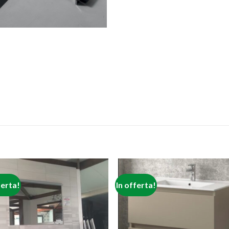
ferta!
In offerta!
Aggiungi
Aggiu
alla lista
alla l
dei
de
desideri
desid