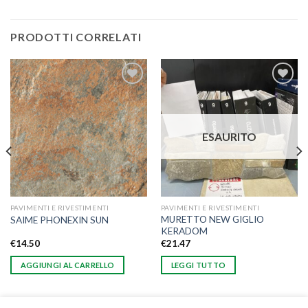
PRODOTTI CORRELATI
Aggiungi
Aggiungi
alla lista
alla lista
dei
dei
desideri
desideri
ESAURITO
PAVIMENTI E RIVESTIMENTI
PAVIMENTI E RIVESTIMENTI
MURETTO NEW GIGLIO
SAIME PHONEXIN SUN
KERADOM
€
14.50
€
21.47
AGGIUNGI AL CARRELLO
LEGGI TUTTO