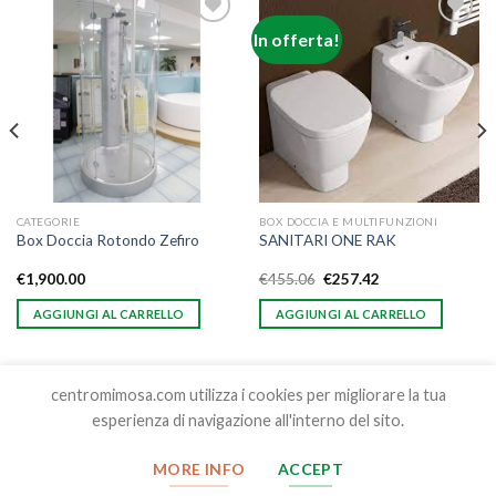
In offerta!
Aggiungi
Aggiungi
alla lista
alla lista
dei
dei
desideri
desideri
CATEGORIE
BOX DOCCIA E MULTIFUNZIONI
Box Doccia Rotondo Zefiro
SANITARI ONE RAK
€
1,900.00
€
455.06
€
257.42
AGGIUNGI AL CARRELLO
AGGIUNGI AL CARRELLO
centromimosa.com utilizza i cookies per migliorare la tua
esperienza di navigazione all'interno del sito.
Copyright 2026 ©
Centro Edilizia Mimosa srl , S.S. Cassia Nord
MORE INFO
ACCEPT
Km 88.200 01100 Viterbo