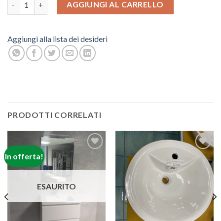
AGGIUNGI AL CARRELLO
Aggiungi alla lista dei desideri
PRODOTTI CORRELATI
In offerta!
Aggiungi
Aggiungi
alla lista
alla lista
dei
dei
desideri
desideri
ESAURITO