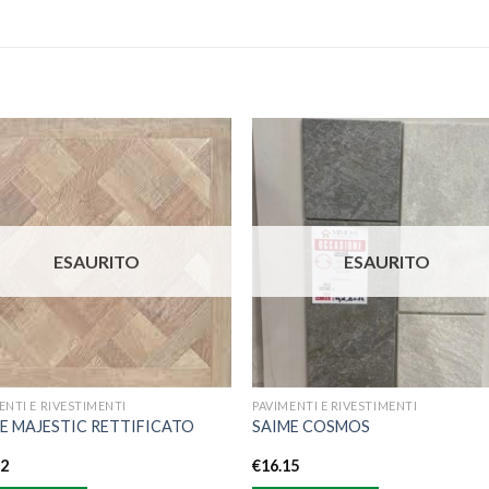
Aggiungi
Aggiu
alla lista
alla l
dei
de
desideri
desid
ESAURITO
ESAURITO
ENTI E RIVESTIMENTI
PAVIMENTI E RIVESTIMENTI
E MAJESTIC RETTIFICATO
SAIME COSMOS
12
€
16.15