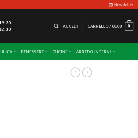
Newsletter
19:30
0
ACCEDI
CARRELLO /
€
0.00
12:30
ULICA
BENESSERE
CUCINE
ARREDO INTERNI