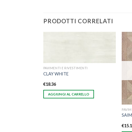
PRODOTTI CORRELATI
Aggiungi
Aggiungi
alla lista
alla lista
dei
dei
desideri
desideri
PAVIMENTI E RIVESTIMENTI
CLAY WHITE
€
18.36
AGGIUNGI AL CARRELLO
OEDILIZIA
PAVIM
ZO KERADOM
SAIM
€
15.