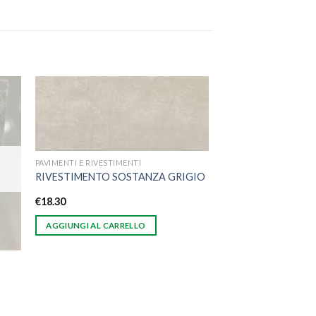
ngi
Aggiungi
ista
alla lista
i
dei
eri
desideri
PAVIMENTI E RIVESTIMENTI
RIVESTIMENTO SOSTANZA GRIGIO
€
18.30
AGGIUNGI AL CARRELLO