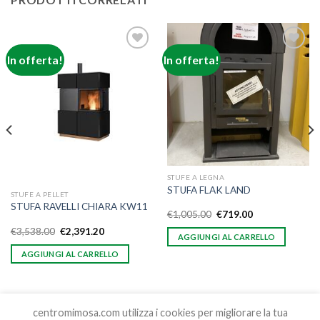
In offerta!
In offerta!
Aggiungi
Aggiungi
alla lista
alla lista
dei
dei
desideri
desideri
STUFE A LEGNA
STUFA FLAK LAND
STUFE A PELLET
STUFA RAVELLI CHIARA KW11
€
1,005.00
€
719.00
€
3,538.00
€
2,391.20
AGGIUNGI AL CARRELLO
AGGIUNGI AL CARRELLO
centromimosa.com utilizza i cookies per migliorare la tua