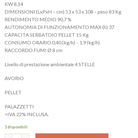
KW 8,14
DIMENSIONI (LxPxH – cm) 53 x 53 x 108 – peso 83 Kg
RENDIMENTO MEDIO 90,7 %
AUTONOMIA DI FUNZIONAMENTO MAX (h) 37
CAPACITA SERBATOIO PELLET 15 Kg
CONSUMO ORARIO 0,40 (kg/h) – 1,9 (kg/h)
RACCORDO FUMI Ø 8 cm
Livello di prestazione ambientale 4 STELLE
AVORIO
PELLET
PALAZZETTI
>IVA 22% INCLUSA.
1 disponibili
Stufa pellet malù avorio quantità