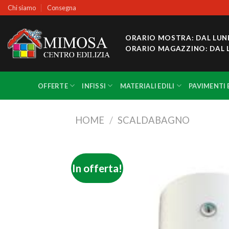
Skip
Chi siamo
Consegna
to
content
ORARIO MOSTRA: DAL LUNEDÌ
ORARIO MAGAZZINO: DAL LUNE
OFFERTE
INFISSI
MATERIALI EDILI
PAVIMENTI 
HOME
/
SCALDABAGNO
In offerta!