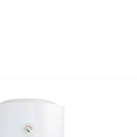
Aggiungi
alla lista
dei
desideri