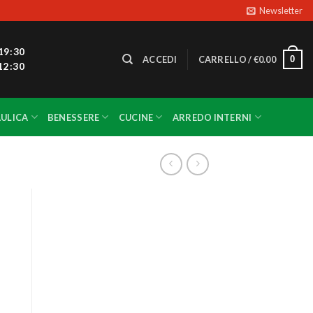
Newsletter
19:30
0
ACCEDI
CARRELLO /
€
0.00
12:30
ULICA
BENESSERE
CUCINE
ARREDO INTERNI