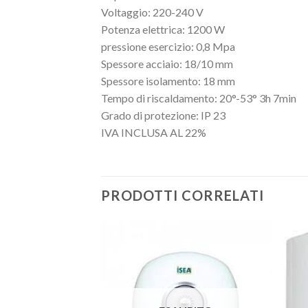
Voltaggio: 220-240 V
Potenza elettrica: 1200 W
pressione esercizio: 0,8 Mpa
Spessore acciaio: 18/10 mm
Spessore isolamento: 18 mm
Tempo di riscaldamento: 20°-53° 3h 7min
Grado di protezione: IP 23
IVA INCLUSA AL 22%
PRODOTTI CORRELATI
Aggiungi
alla lista
dei
desideri