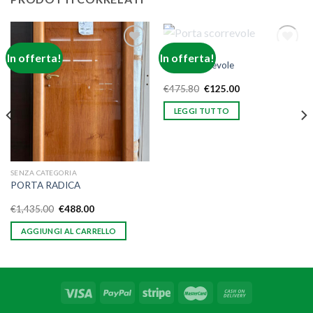
ESAURITO
CATEGORIE
In offerta!
In offerta!
Aggiungi
Aggiungi
Porta scorrevole
alla lista
alla lista
dei
dei
desideri
desideri
€
475.80
€
125.00
LEGGI TUTTO
SENZA CATEGORIA
PORTA RADICA
€
1,435.00
€
488.00
AGGIUNGI AL CARRELLO