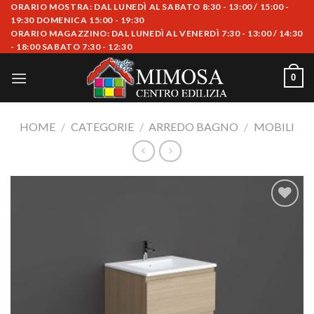
Skip
ORARIO MOSTRA: DAL LUNEDÌ AL SABATO 8:30 - 13:00 / 15:00 -
19:30 DOMENICA 15:00 - 19:30
to
ORARIO MAGAZZINO: DAL LUNEDÌ AL VENERDÌ 7:30 - 13:00 / 14:30
content
- 18:00 SABATO 7:30 - 12:30
0
HOME
/
CATEGORIE
/
ARREDO BAGNO
/
MOBILI
Aggiungi
alla lista
dei
desideri