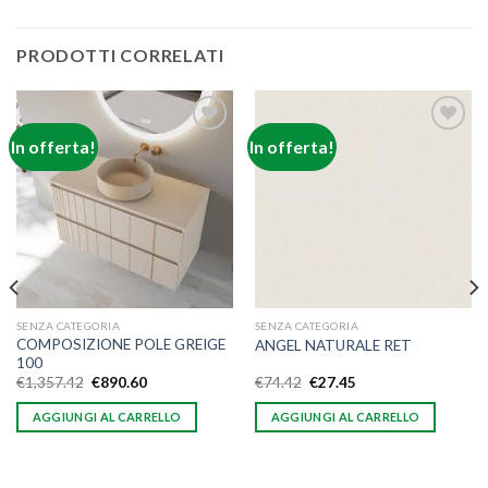
PRODOTTI CORRELATI
In offerta!
In offerta!
Aggiungi
Aggiungi
alla lista
alla lista
dei
dei
desideri
desideri
SENZA CATEGORIA
SENZA CATEGORIA
COMPOSIZIONE POLE GREIGE
ANGEL NATURALE RET
100
€
1,357.42
€
890.60
€
74.42
€
27.45
AGGIUNGI AL CARRELLO
AGGIUNGI AL CARRELLO