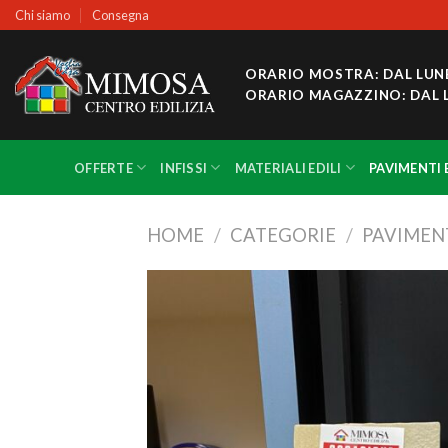
Skip
Chi siamo
Consegna
to
content
ORARIO MOSTRA: DAL LUNEDÌ
ORARIO MAGAZZINO: DAL LUNE
OFFERTE
INFISSI
MATERIALI EDILI
PAVIMENTI 
HOME
/
CATEGORIE
/
PAVIMENT