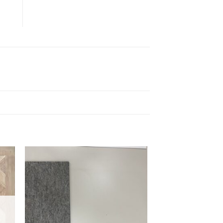
ngi
Aggiungi
ista
alla lista
i
dei
eri
desideri