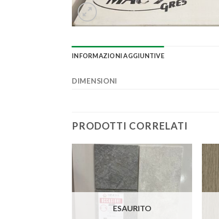
INFORMAZIONI AGGIUNTIVE
DIMENSIONI
PRODOTTI CORRELATI
Aggiungi
Aggiungi
alla lista
alla lista
dei
dei
desideri
desideri
URITO
ESAURITO