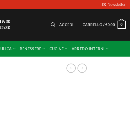
Newsletter
19:30
0
ACCEDI
CARRELLO /
€
0.00
12:30
ULICA
BENESSERE
CUCINE
ARREDO INTERNI