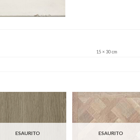
15 × 30 cm
Aggiungi
Aggiu
alla lista
alla l
dei
de
desideri
desid
ESAURITO
ESAURITO