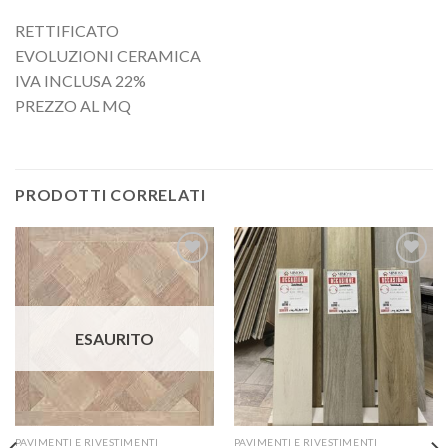
RETTIFICATO
EVOLUZIONI CERAMICA
IVA INCLUSA 22%
PREZZO AL MQ
PRODOTTI CORRELATI
Aggiungi
Aggiungi
alla lista
alla lista
dei
dei
desideri
desideri
ESAURITO
PAVIMENTI E RIVESTIMENTI
PAVIMENTI E RIVESTIMENTI