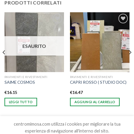
PRODOTTI CORRELATI
Aggiungi
Aggiungi
alla lista
alla lista
dei
dei
desideri
desideri
ESAURITO
PAVIMENTI E RIVESTIMENTI
PAVIMENTI E RIVESTIMENTI
SAIME COSMOS
CAPRI ROSSO ( STUDIO DOC)
€
16.15
€
16.47
LEGGI TUTTO
AGGIUNGI AL CARRELLO
centromimosa.com utilizza i cookies per migliorare la tua
esperienza di navigazione all'interno del sito.