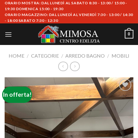
Skip
ORARIO MOSTRA: DAL LUNEDÌ AL SABATO 8:30 - 13:00 / 15:00 -
19:30 DOMENICA 15:00 - 19:30
to
ORARIO MAGAZZINO: DAL LUNEDÌ AL VENERDÌ 7:30 - 13:00 / 14:30
content
- 18:00 SABATO 7:30 - 12:30
0
HOME
/
CATEGORIE
/
ARREDO BAGNO
/
MOBILI
In offerta!
Aggiungi
alla lista
dei
desideri