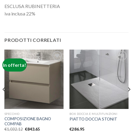
ESCLUSA RUBINETTERIA
iva inclusa 22%
PRODOTTI CORRELATI
In offerta!
Aggiungi
Aggiungi
alla lista
alla lista
dei
dei
desideri
desideri
SPECCHIO
BOX DOCCIA E MULTIFUNZIONI
COMPOSIZIONE BAGNO
PIATTO DOCCIA STONIT
COMPAB
€
1,032.12
€
843.65
€
286.95