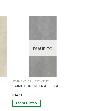
ngi
Aggiungi
ista
alla lista
i
dei
eri
desideri
ESAURITO
PAVIMENTI E RIVESTIMENTI
A
SAIME CONCRETA ARGILLA
€
14.50
LEGGI TUTTO