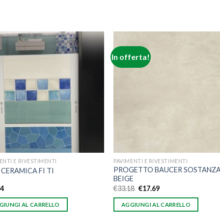
In offerta!
Aggiungi
Aggiu
alla lista
alla l
dei
de
desideri
desid
ENTI E RIVESTIMENTI
PAVIMENTI E RIVESTIMENTI
PROGETTO BAUCER SOSTANZ
 CERAMICA FI TI
BEIGE
64
€
33.18
€
17.69
GIUNGI AL CARRELLO
AGGIUNGI AL CARRELLO