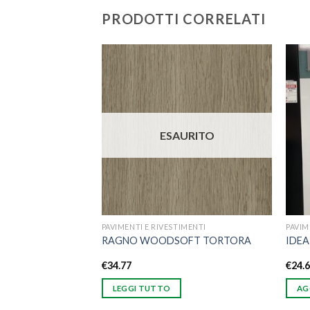
PRODOTTI CORRELATI
IMENTI
Aggiungi
Aggiungi
alla lista
alla lista
dei
dei
desideri
desideri
ESAURITO
RRELLO
PAVIMENTI E RIVESTIMENTI
PAVIM
RAGNO WOODSOFT TORTORA
IDEA
€
34.77
€
24.
LEGGI TUTTO
AG