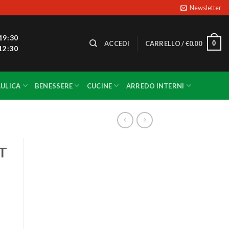
Newsletter
19:30
0
ACCEDI
CARRELLO /
€
0.00
12:30
ULICA
BENESSERE
CUCINE
ARREDO INTERNI
T