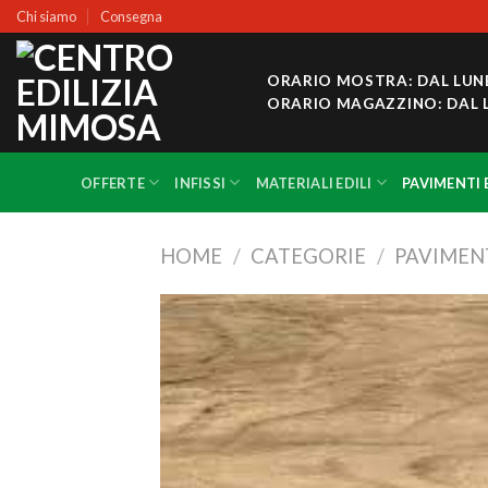
Skip
Chi siamo
Consegna
to
content
ORARIO MOSTRA: DAL LUNEDÌ
ORARIO MAGAZZINO: DAL LUNE
OFFERTE
INFISSI
MATERIALI EDILI
PAVIMENTI 
HOME
/
CATEGORIE
/
PAVIMENT