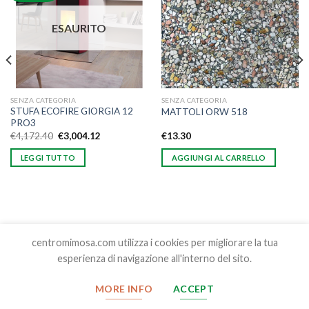
dei
dei
desideri
desideri
ESAURITO
SENZA CATEGORIA
SENZA CATEGORIA
STUFA ECOFIRE GIORGIA 12
MATTOLI ORW 518
PRO3
€
4,172.40
€
3,004.12
€
13.30
LEGGI TUTTO
AGGIUNGI AL CARRELLO
centromimosa.com utilizza i cookies per migliorare la tua
esperienza di navigazione all'interno del sito.
Copyright 2026 ©
Centro Edilizia Mimosa srl , S.S. Cassia Nord
MORE INFO
ACCEPT
Km 88.200 01100 Viterbo